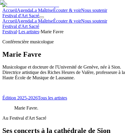
Accueil
Agenda
La Maîtrise
Écouter & voir
Nous soutenir
Festival d'Art Sacré
Accueil
Agenda
La Maîtrise
Écouter & voir
Nous soutenir
Festival d'Art Sacré
Festival
·
Les artistes
·
Marie Favre
Conférencière musicologue
Marie Favre
Musicologue et docteure de l'Université de Genève, née à Sion.
Directrice artistique des Riches Heures de Valère, professeure à la
Haute École de Musique de Lausanne.
Spécialité —
Musicologie
.
Édition 2025-2026
Tous les artistes
Marie Favre
.
Au Festival d'Art Sacré
Ses concerts à la cathédrale de Sion